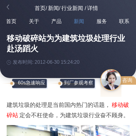
首页
/
新闻
/
行业新闻
/
详情
首页
关于
产品
新闻
服务
联系
移动破碎站为为建筑垃圾处理行业
赴汤蹈火
发布时间: 2012-06-30 15:24:20
咨询
60s急速响应
到厂参观考察
建筑垃圾的处理是当前国内热门的话题，
移动破
碎站
定会不枉使命，为建筑垃圾行业奋不顾身。