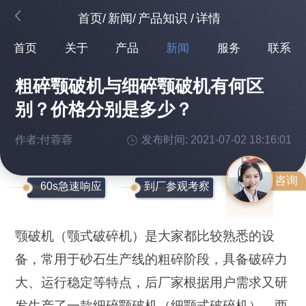
首页
/
新闻
/
产品知识
/
详情
首页
关于
产品
新闻
服务
联系
粗碎颚破机与细碎颚破机有何区
别？价格分别是多少？
作者:付蓉蓉
发布时间: 2021-07-02 18:16:01
咨询
60s急速响应
到厂参观考察
颚破机（颚式破碎机）是大家都比较熟悉的设
备，常用于砂石生产线的粗碎阶段，具备破碎力
大、运行稳定等特点，后厂家根据用户需求又研
发生产了一款细碎颚破机（细颚式破碎机），两