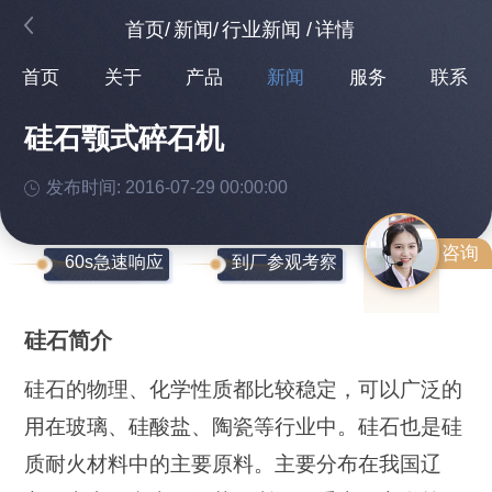
首页
/
新闻
/
行业新闻
/
详情
首页
关于
产品
新闻
服务
联系
硅石颚式碎石机
发布时间: 2016-07-29 00:00:00
咨询
60s急速响应
到厂参观考察
硅石简介
硅石的物理、化学性质都比较稳定，可以广泛的
用在玻璃、硅酸盐、陶瓷等行业中。硅石也是硅
质耐火材料中的主要原料。主要分布在我国辽