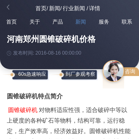
首页
/
新闻
/
行业新闻
/
详情
首页
关于
产品
新闻
服务
联系
河南郑州圆锥破碎机价格
发布时间: 2016-08-16 00:00:00
咨询
60s急速响应
到厂参观考察
圆锥破碎机特点简介
圆锥破碎机
对物料适应性强，适合破碎中等以
上硬度的各种矿石等物料，结构可靠，运行稳
定，生产效率高，经济效益好。圆锥破碎机性能