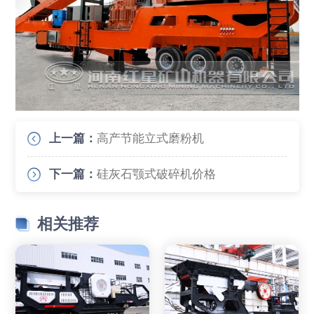
上一篇：
高产节能立式磨粉机
下一篇：
硅灰石颚式破碎机价格
相关推荐