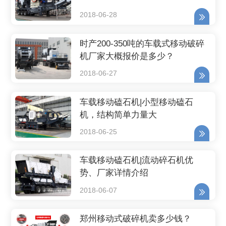
2018-06-28
时产200-350吨的车载式移动破碎
机厂家大概报价是多少？
2018-06-27
车载移动磕石机|小型移动磕石
机，结构简单力量大
2018-06-25
车载移动磕石机|流动碎石机优
势、厂家详情介绍
2018-06-07
郑州移动式破碎机卖多少钱？