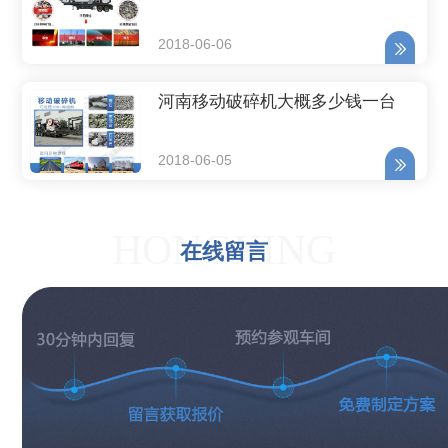
2018-06-06
河南移动破碎机大概多少钱一台
2018-06-05
HONGXING
在线留言