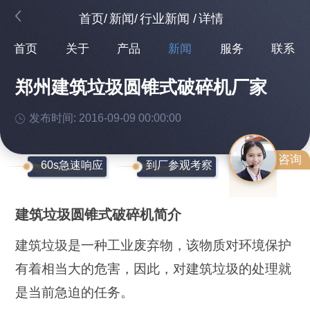
首页
/
新闻
/
行业新闻
/
详情
首页
关于
产品
新闻
服务
联系
郑州建筑垃圾圆锥式破碎机厂家
发布时间: 2016-09-09 00:00:00
咨询
60s急速响应
到厂参观考察
建筑垃圾圆锥式破碎机简介
建筑垃圾是一种工业废弃物，该物质对环境保护
有着相当大的危害，因此，对建筑垃圾的处理就
是当前急迫的任务。