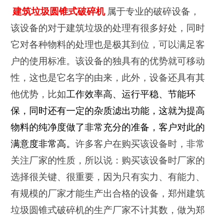
建筑垃圾圆锥式破碎机
属于专业的破碎设备，
该设备的对于建筑垃圾的处理有很多好处，同时
它对各种物料的处理也是极其到位，可以满足客
户的使用标准。该设备的独具有的优势就可移动
性，这也是它名字的由来，此外，设备还具有其
他优势，比如
工作效率高、运行平稳、节能环
保
，同时还有一定的杂质滤出功能，这就为提高
物料的纯净度做了非常充分的准备，客户对此的
满意度非常高
。
许多客户在购买该设备时，非常
关注厂家的性质，所以说：购买该设备时厂家的
选择很关键、很重要，因为只有实力、有能力、
有规模的厂家才能生产出合格的设备，郑州建筑
垃圾圆锥式破碎机的生产厂家不计其数，做为郑