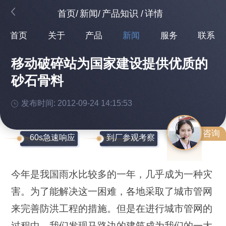
首页
/
新闻
/
产品知识
/
详情
首页
关于
产品
新闻
服务
联系
移动破碎站为国家建设提供优质的
砂石骨料
发布时间: 2012-09-24 14:15:53
咨询
60s急速响应
到厂参观考察
今年是我国雨水比较多的一年，几乎成为一种灾
害。为了能解决这一困难，各地采取了城市管网
来完善防洪工程的措施。但是在进行城市管网的
过程中，我们发现马路边的建筑成为我们的一大