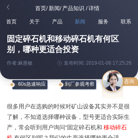
首页
/
新闻
/
产品知识
/
详情
首页
关于
产品
新闻
服务
联系
固定碎石机和移动碎石机有何区
别，哪种更适合投资
作者:麻惠敏
发布时间: 2019-01-08 17:25:26
咨询
60s急速响应
到厂参观考察
很多用户在选购的时候对矿山设备其实并不是很
了解，不知道选择哪种设备，型号更适合实际生
产，常会听到用户询问“固定碎石机和
移动碎石
机
有何区别呢？我们的生产选择哪种更合适