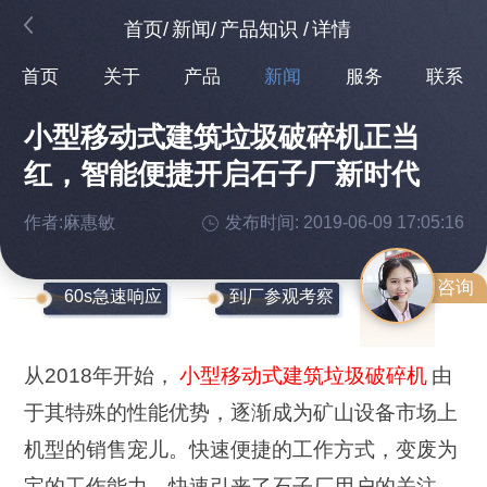
首页
/
新闻
/
产品知识
/
详情
首页
关于
产品
新闻
服务
联系
小型移动式建筑垃圾破碎机正当
红，智能便捷开启石子厂新时代
作者:麻惠敏
发布时间: 2019-06-09 17:05:16
咨询
60s急速响应
到厂参观考察
从2018年开始，
小型移动式建筑垃圾破碎机
由
于其特殊的性能优势，逐渐成为矿山设备市场上
机型的销售宠儿。快速便捷的工作方式，变废为
宝的工作能力，快速引来了石子厂用户的关注，